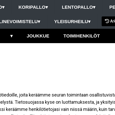
O
▾
KORIPALLO
▾
LENTOPALLO
▾
P
Ar
LINEVOIMISTELU
▾
YLEISURHEILU
▾
▾
JOUKKUE
TOIMIHENKILÖT
ilötiedoille, joita keräämme seuran toimintaan osallistuvist
ttelystä. Tietosuojassa kyse on luottamuksesta, ja yksity
ksi keräämme henkilötietojasi vain niissä määrin, kuin ta