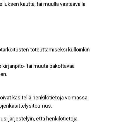
lluksen kautta, tai muulla vastaavalla
ötarkoitusten toteuttamiseksi kulloinkin
 kirjanpito- tai muuta pakottavaa
een.
oivat käsitellä henkilötietoja voimassa
tojenkäsittelysitoumus.
-järjestelyin, että henkilötietoja