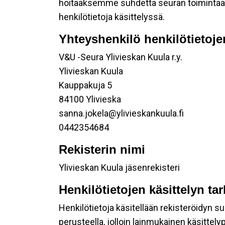
hoitaaksemme suhdetta seuran toimintaan os
henkilötietoja käsittelyssä.
Yhteyshenkilö henkilötietoje
V&U -Seura Ylivieskan Kuula r.y.
Ylivieskan Kuula
Kauppakuja 5
84100 Ylivieska
sanna.jokela@ylivieskankuula.fi
0442354684
Rekisterin nimi
Ylivieskan Kuula jäsenrekisteri
Henkilötietojen käsittelyn ta
Henkilötietoja käsitellään rekisteröidyn 
perusteella, jolloin lainmukainen käsittelyp