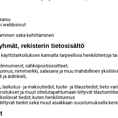
lkaisu
si webbisivut
taminen sekä kehittäminen
yhmät, rekisterin tietosisältö
käyttötarkoituksen kannalta tarpeellisia henkilötietoja tai
elinnumerot, sähköpostiosoitteet,
ätunnus, nimimerkki, salasana ja muu mahdollinen yksilöiv
ja äidinkieli,
, laskutus- ja maksutiedot, tuote- ja tilaustiedot, tieto
 varoitukset ja muut ottelutapahtumaan liittyvät tilastointiti
yksilöivät tiedot, kuten henkilötunnus
 liittyvät tiedot sekä muut asiakkaan suostumuksella kerät
t