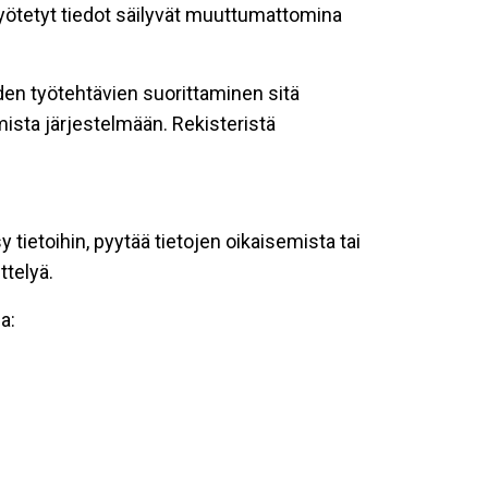
 syötetyt tiedot säilyvät muuttumattomina
oiden työtehtävien suorittaminen sitä
ista järjestelmään. Rekisteristä
tietoihin, pyytää tietojen oikaisemista tai
ttelyä.
a: