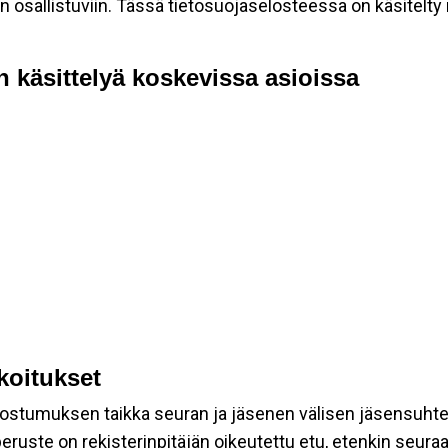
allistuviin. Tässä tietosuojaselosteessa on käsitelty nii
n käsittelyä koskevissa asioissa
rkoitukset
suostumuksen taikka seuran ja jäsenen välisen jäsensuht
eruste on rekisterinpitäjän oikeutettu etu, etenkin seuraav