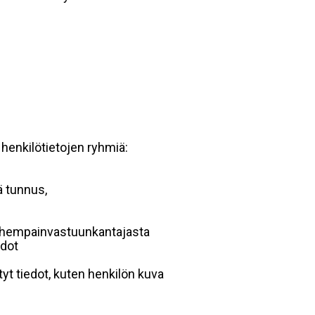
 henkilötietojen ryhmiä:
ä tunnus,
 vanhempainvastuunkantajasta
edot
yt tiedot, kuten henkilön kuva