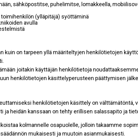
mään, sähköpostitse, puhelimitse, lomakkeella, mobiilisove
i toimihenkilön (ylläpitäjä) syöttäminä
niikoiden avulla
rjestelmistä
an kuin on tarpeen yllä määriteltyjen henkilötietojen käytt
i.
ttämään joitakin käyttäjän henkilötietoja noudattaaksemme
un henkilötietojen käsittelyperusteen päättymisen jälk
teuttamiseksi henkilötietojen käsittely on välttämätöntä, v
 ja heidän kanssaan on tehty erillisen salassapito ja tie
koistaa kolmannelle osapuolelle, jolloin takaamme sopimus
insäädännön mukaisesti ja muutoin asianmukaisesti.