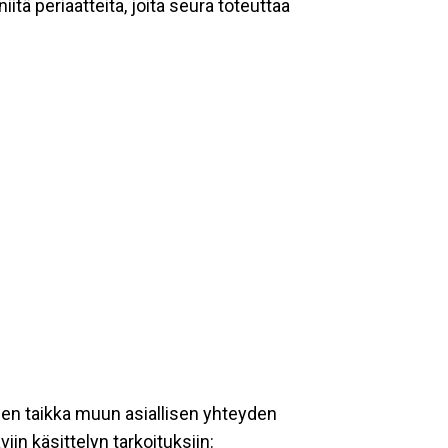
tä periaatteita, joita seura toteuttaa
een taikka muun asiallisen yhteyden
iin käsittelyn tarkoituksiin: