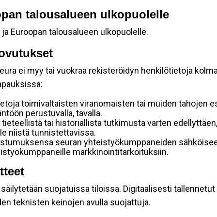
oopan talousalueen ulkopuolelle
 ja Euroopan talousalueen ulkopuolelle.
ovutukset
ura ei myy tai vuokraa rekisteröidyn henkilötietoja kolman
tapauksissa:
etoja toimivaltaisten viranomaisten tai muiden tahojen e
töön perustuvalla, tavalla.
 tieteellistä tai historiallista tutkimusta varten edellyttäe
e niistä tunnistettavissa.
uostumuksensa seuran yhteistyökumppaneiden sähköiseen 
hteistyökumppaneille markkinointitarkoituksiin.
tteet
äilytetään suojatuissa tiloissa. Digitaalisesti tallennetut 
en teknisten keinojen avulla suojattuja.