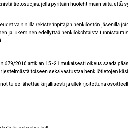
stä tietosuojaa, jolla pyritään huolehtimaan siitä, että̈
eudet vain niillä rekisterinpitäjän henkilöstön jäsenillä j
nen ja lukeminen edellyttää henkilökohtaista tunnistautum
.
n 679/2016 artiklan 15 -21 mukaisesti oikeus saada pääsy 
t järjestelmästä toiseen sekä vastustaa henkilötietojen käsi
öt tulee lähettää kirjallisesti ja allekirjoitettuna osoitteell