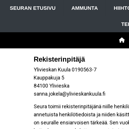
SEURAN ETUSIVU
AMMUNTA
HIIHT
TE
Rekisterinpitäjä
Ylivieskan Kuula 0190563-7
Kauppakuja 5
84100 Ylivieska
sanna.jokela@ylivieskankuula.fi
Seura toimii rekisterinpitäjänä niille henk
annetuista henkilötiedoista ja niiden käsi
on seuralle ensiarvoisen tärkeää. Sen vuo