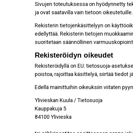
Sivujen toteutuksessa on hyödynnetty tekni
ja ovat saatavilla vain tietoon oikeutetuille.
Rekisterin tietojenkäsittelyyn on käyttöoik
edellyttää. Rekisterin tietojen muokkaami
suoritetaan säännöllinen varmuuskopiointi
Rekisteröidyn oikeudet
Rekisteröidyllä on EU: tietosuoja-asetukse
poistoa, rajoittaa käsittelyä, siirtää tiedo
Edellä mainittuihin oikeuksiin viitaten pyynn
Ylivieskan Kuula / Tietosuoja
Kauppakuja 5
84100 Ylivieska