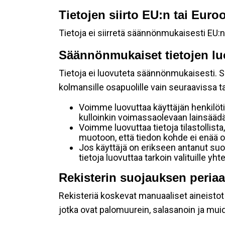
Tietojen siirto EU:n tai Eur
Tietoja ei siirretä säännönmukaisesti EU:n
Säännönmukaiset tietojen lu
Tietoja ei luovuteta säännönmukaisesti. Se
kolmansille osapuolille vain seuraavissa 
Voimme luovuttaa käyttäjän henkilöti
kulloinkin voimassaolevaan lainsäädän
Voimme luovuttaa tietoja tilastollista,
muotoon, että tiedon kohde ei enää ol
Jos käyttäjä on erikseen antanut s
tietoja luovuttaa tarkoin valituille y
Rekisterin suojauksen periaa
Rekisteriä koskevat manuaaliset aineistot s
jotka ovat palomuurein, salasanoin ja muid