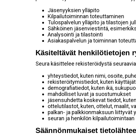
Jäsenyyksien ylläpito
Kilpailutoiminnan toteuttaminen
Tulospalvelun ylläpito ja tilastojen ju
Sähköinen jäsenviestintä, esimerkik
Analysointi ja tilastointi
Asiakaspalvelun ja toiminnan toteut
Käsiteltävät henkilötietojen r
Seura käsittelee rekisteröidystä seuraavia 
yhteystiedot, kuten nimi, osoite, puh
rekisteröitymistiedot, kuten käyttäj
demografiatiedot, kuten ikä, sukupuoli 
mahdolliset luvat ja suostumukset
jäsensuhdetta koskevat tiedot, kuten
ottelutilastot, kuten, ottelut, maalit,
palkan- ja palkkionmaksuun liittyvät 
seuran ja henkilön kilpailutoimintaan
Säännönmukaiset tietolähtee