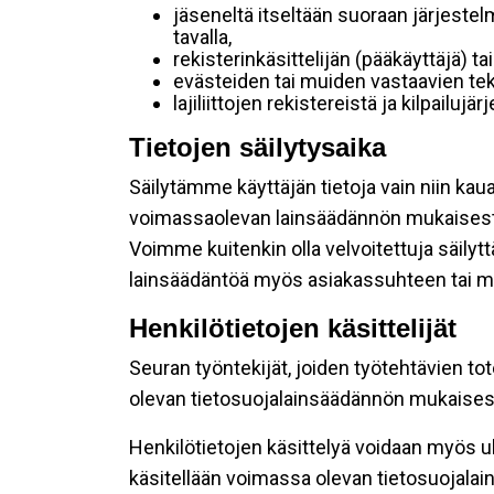
jäseneltä itseltään suoraan järjestel
tavalla,
rekisterinkäsittelijän (pääkäyttäjä) ta
evästeiden tai muiden vastaavien tek
lajiliittojen rekistereistä ja kilpailujä
Tietojen säilytysaika
Säilytämme käyttäjän tietoja vain niin kau
voimassaolevan lainsäädännön mukaisest
Voimme kuitenkin olla velvoitettuja säily
lainsäädäntöä myös asiakassuhteen tai mu
Henkilötietojen käsittelijät
Seuran työntekijät, joiden työtehtävien to
olevan tietosuojalainsäädännön mukaisesti
Henkilötietojen käsittelyä voidaan myös ul
käsitellään voimassa olevan tietosuojala