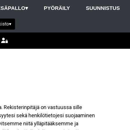
ESÄPALLO
▾
PYÖRÄILY
SUUNNISTUS
kisto
▾
a. Rekisterinpitäjä on vastuussa sille
isyytesi sekä henkilötietojesi suojaaminen
rvitsemme niitä ylläpitääksemme ja