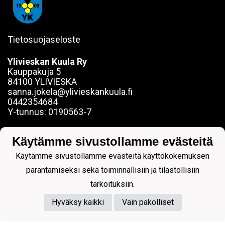
Tietosuojaseloste
Ylivieskan Kuula Ry
Kauppakuja 5
84100 YLIVIESKA
sanna.jokela@ylivieskankuula.fi
0442354684
Y-tunnus: 0190563-7
Käytämme sivustollamme evästeitä
Käytämme sivustollamme evästeitä käyttökokemuksen
parantamiseksi sekä toiminnallisiin ja tilastollisiin
Powered by
tarkoituksiin.
Hyväksy kaikki
Vain pakolliset