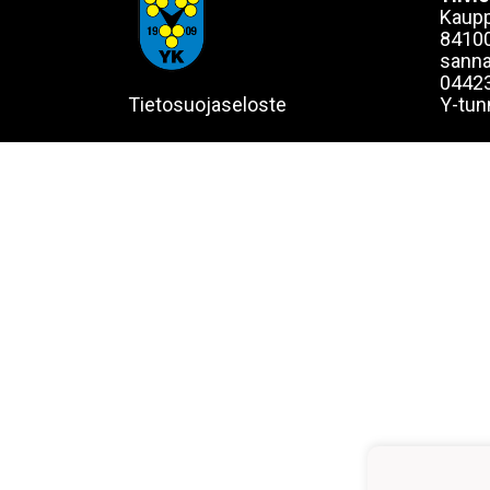
Kaupp
84100
sanna
0442
Tietosuojaseloste
Y-tun