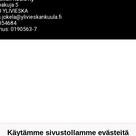
akuja 5
 YLIVIESKA
.jokela@ylivieskankuula.fi
354684
nus: 0190563-7
Käytämme sivustollamme evästeitä