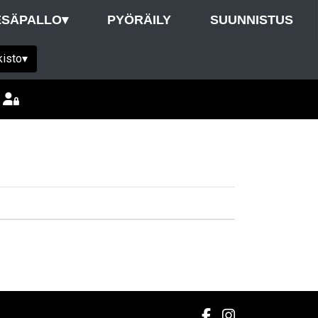
ESÄPALLO
▾
PYÖRÄILY
SUUNNISTUS
kisto
▾