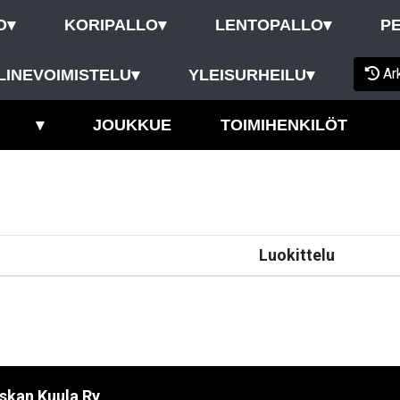
O
▾
KORIPALLO
▾
LENTOPALLO
▾
P
Ar
LINEVOIMISTELU
▾
YLEISURHEILU
▾
▾
JOUKKUE
TOIMIHENKILÖT
Luokittelu
eskan Kuula Ry