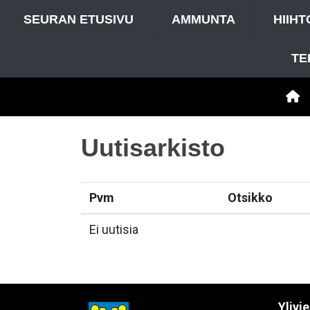
SEURAN ETUSIVU
AMMUNTA
HIIHT
TE
Uutisarkisto
Pvm
Otsikko
Ei uutisia
Ylivi