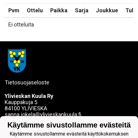
Pvm
Ottelu
Paikka
Sarja
Joukkue
Tulo
Ei otteluita
Tietosuojaseloste
Ylivieskan Kuula Ry
Kauppakuja 5
84100 YLIVIESKA
sanna.jokela@ylivieskankuula.fi
0442354684
Käytämme sivustollamme evästeitä
Y-tunnus: 0190563-7
Käytämme sivustollamme evästeitä käyttökokemuksen