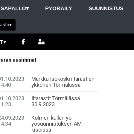
ESÄPALLO
▾
PYÖRÄILY
SUUNNISTUS
kisto
▾
T
▾
uran uusimmat
01.10.2023
Markku Isokoski iltarastien
14.40
ykkönen Törmälässä
01.10.2023
Iltarastit Törmälässä
11.23
30.9.2023
24.09.2023
Kolmen kullan yö
14.34
yösuunnistuksen AM-
kisoissa