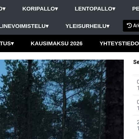
O
▾
KORIPALLO
▾
LENTOPALLO
▾
P
Ar
LINEVOIMISTELU
▾
YLEISURHEILU
▾
TUS
▾
KAUSIMAKSU 2026
YHTEYSTIEDO
Se