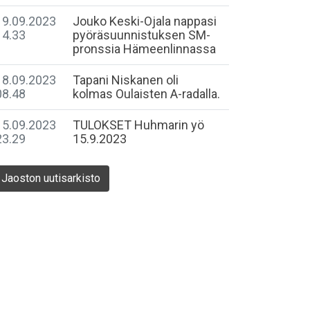
19.09.2023
Jouko Keski-Ojala nappasi
14.33
pyöräsuunnistuksen SM-
pronssia Hämeenlinnassa
18.09.2023
Tapani Niskanen oli
08.48
kolmas Oulaisten A-radalla.
15.09.2023
TULOKSET Huhmarin yö
23.29
15.9.2023
Jaoston uutisarkisto