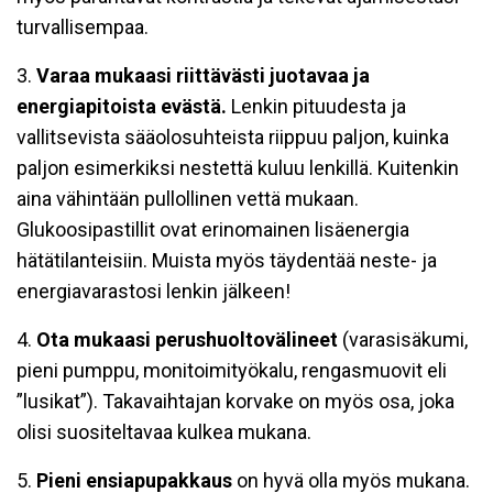
turvallisempaa.
3.
Varaa mukaasi riittävästi juotavaa ja
energiapitoista evästä.
Lenkin pituudesta ja
vallitsevista sääolosuhteista riippuu paljon, kuinka
paljon esimerkiksi nestettä kuluu lenkillä. Kuitenkin
aina vähintään pullollinen vettä mukaan.
Glukoosipastillit ovat erinomainen lisäenergia
hätätilanteisiin. Muista myös täydentää neste- ja
energiavarastosi lenkin jälkeen!
4.
Ota mukaasi perushuoltovälineet
(varasisäkumi,
pieni pumppu, monitoimityökalu, rengasmuovit eli
”lusikat”). Takavaihtajan korvake on myös osa, joka
olisi suositeltavaa kulkea mukana.
5.
Pieni ensiapupakkaus
on hyvä olla myös mukana.