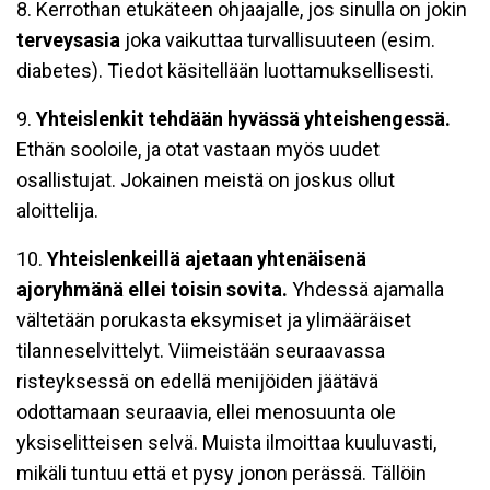
8. Kerrothan etukäteen ohjaajalle, jos sinulla on jokin
terveysasia
joka vaikuttaa turvallisuuteen (esim.
diabetes). Tiedot käsitellään luottamuksellisesti.
9.
Yhteislenkit tehdään hyvässä yhteishengessä.
Ethän sooloile, ja otat vastaan myös uudet
osallistujat. Jokainen meistä on joskus ollut
aloittelija.
10.
Yhteislenkeillä ajetaan yhtenäisenä
ajoryhmänä ellei toisin sovita.
Yhdessä ajamalla
vältetään porukasta eksymiset ja ylimääräiset
tilanneselvittelyt. Viimeistään seuraavassa
risteyksessä on edellä menijöiden jäätävä
odottamaan seuraavia, ellei menosuunta ole
yksiselitteisen selvä. Muista ilmoittaa kuuluvasti,
mikäli tuntuu että et pysy jonon perässä. Tällöin