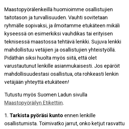
Maastopyörälenkeillä huomioimme osallistujien
taitotason ja turvallisuuden. Vauhti sovitetaan
ryhmälle sopivaksi, ja ilmoitamme etukäteen mikäli
kyseessä on esimerkiksi vauhdikas tai erityisen
teknisessä maastossa tehtävä lenkki. Sujuva lenkki
mahdollistuu vetäjien ja osallistujien yhteistyöllä.
Pidäthän siksi huolta myös siitä, että olet
varustautunut lenkille asianmukaisesti. Jos epäröit
mahdollisuudestasi osallistua, ota rohkeasti lenkin
vetäjään yhteyttä etukäteen!
Tutustu myös Suomen Ladun sivulla
Maastopyöräilyn Etikettiin
.
1.
Tarkista pyöräsi kunto
ennen lenkille
osallistumista. Toimivatko jarrut, onko ketjut rasvattu