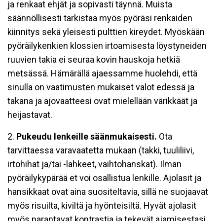
ja renkaat ehjät ja sopivasti täynnä. Muista
säännöllisesti tarkistaa myös pyöräsi renkaiden
kiinnitys sekä yleisesti pulttien kireydet. Myöskään
pyöräilykenkien klossien irtoamisesta löystyneiden
ruuvien takia ei seuraa kovin hauskoja hetkiä
metsässä. Hämärällä ajaessamme huolehdi, että
sinulla on vaatimusten mukaiset valot edessä ja
takana ja ajovaatteesi ovat mielellään värikkäät ja
heijastavat.
2.
Pukeudu lenkeille säänmukaisesti.
Ota
tarvittaessa varavaatetta mukaan (takki, tuuliliivi,
irtohihat ja/tai -lahkeet, vaihtohanskat). Ilman
pyöräilykypärää et voi osallistua lenkille. Ajolasit ja
hansikkaat ovat aina suositeltavia, sillä ne suojaavat
myös risuilta, kiviltä ja hyönteisiltä. Hyvät ajolasit
myös parantavat kontrastia ja tekevät ajamisestasi