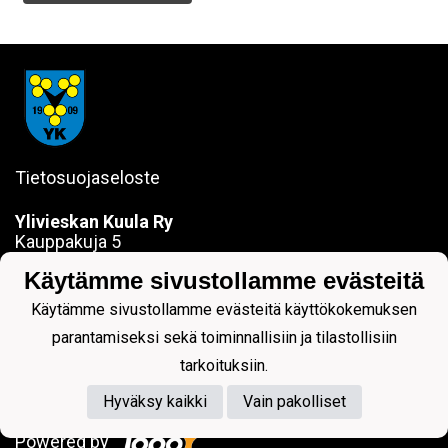
Tietosuojaseloste
Ylivieskan Kuula Ry
Kauppakuja 5
84100 YLIVIESKA
Käytämme sivustollamme evästeitä
sanna.jokela@ylivieskankuula.fi
0442354684
Käytämme sivustollamme evästeitä käyttökokemuksen
Y-tunnus: 0190563-7
parantamiseksi sekä toiminnallisiin ja tilastollisiin
tarkoituksiin.
Hyväksy kaikki
Vain pakolliset
Powered by