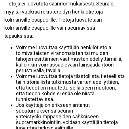
Tietoja ei luovuteta säännönmukaisesti. Seura ei
myy tai vuokraa rekisteröidyn henkilötietoja
kolmansille osapuolille. Tietoja luovutetaan
kolmansille osapuolille vain seuraavissa
tapauksissa:
Voimme luovuttaa käyttäjän henkilötietoja
toimivaltaisten viranomaisten tai muiden
tahojen esittämien vaatimusten edellyttämällä,
kulloinkin voimassaolevaan lainsäädäntöön
perustuvalla, tavalla.
Voimme luovuttaa tietoja tilastollista, tieteellistä
tai historiallista tutkimusta varten edellyttäen,
että tiedot on muutettu sellaiseen muotoon,
että tiedon kohde ei enää ole niistä
tunnistettavissa.
Jos käyttäjä on erikseen antanut
suostumuksensa seuran
yhteistyökumppaneiden sähköiseen
suoramarkkinointiin, voidaan käyttäjän tietoja
luovuttaa tarkoin valituille