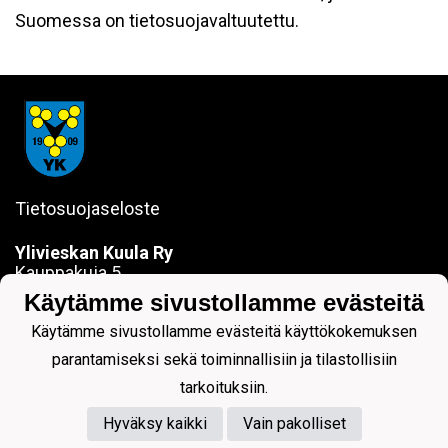
Suomessa on tietosuojavaltuutettu.
Tietosuojaseloste
Ylivieskan Kuula Ry
Kauppakuja 5
84100 YLIVIESKA
Käytämme sivustollamme evästeitä
sanna.jokela@ylivieskankuula.fi
Käytämme sivustollamme evästeitä käyttökokemuksen
0442354684
Y-tunnus: 0190563-7
parantamiseksi sekä toiminnallisiin ja tilastollisiin
tarkoituksiin.
Hyväksy kaikki
Vain pakolliset