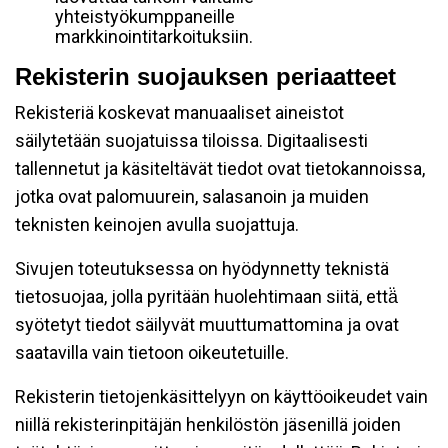
yhteistyökumppaneille
markkinointitarkoituksiin.
Rekisterin suojauksen periaatteet
Rekisteriä koskevat manuaaliset aineistot
säilytetään suojatuissa tiloissa. Digitaalisesti
tallennetut ja käsiteltävät tiedot ovat tietokannoissa,
jotka ovat palomuurein, salasanoin ja muiden
teknisten keinojen avulla suojattuja.
Sivujen toteutuksessa on hyödynnetty teknistä
tietosuojaa, jolla pyritään huolehtimaan siitä, että̈
syötetyt tiedot säilyvät muuttumattomina ja ovat
saatavilla vain tietoon oikeutetuille.
Rekisterin tietojenkäsittelyyn on käyttöoikeudet vain
niillä rekisterinpitäjän henkilöstön jäsenillä joiden