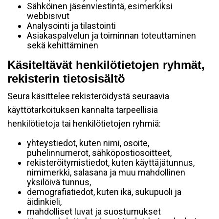
Sähköinen jäsenviestintä, esimerkiksi
webbisivut
Analysointi ja tilastointi
Asiakaspalvelun ja toiminnan toteuttaminen
sekä kehittäminen
Käsiteltävät henkilötietojen ryhmät,
rekisterin tietosisältö
Seura käsittelee rekisteröidystä seuraavia
käyttötarkoituksen kannalta tarpeellisia
henkilötietoja tai henkilötietojen ryhmiä:
yhteystiedot, kuten nimi, osoite,
puhelinnumerot, sähköpostiosoitteet,
rekisteröitymistiedot, kuten käyttäjätunnus,
nimimerkki, salasana ja muu mahdollinen
yksilöivä tunnus,
demografiatiedot, kuten ikä, sukupuoli ja
äidinkieli,
mahdolliset luvat ja suostumukset