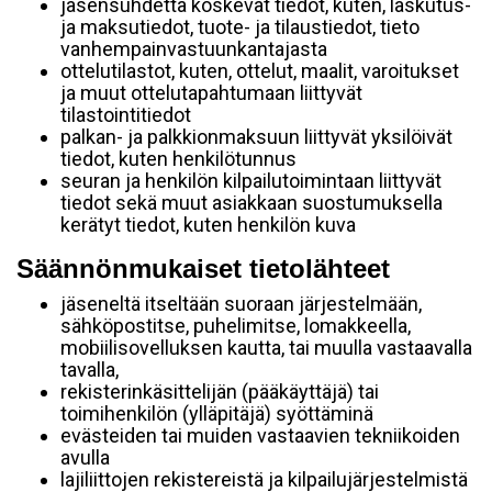
jäsensuhdetta koskevat tiedot, kuten, laskutus-
ja maksutiedot, tuote- ja tilaustiedot, tieto
vanhempainvastuunkantajasta
ottelutilastot, kuten, ottelut, maalit, varoitukset
ja muut ottelutapahtumaan liittyvät
tilastointitiedot
palkan- ja palkkionmaksuun liittyvät yksilöivät
tiedot, kuten henkilötunnus
seuran ja henkilön kilpailutoimintaan liittyvät
tiedot sekä muut asiakkaan suostumuksella
kerätyt tiedot, kuten henkilön kuva
Säännönmukaiset tietolähteet
jäseneltä itseltään suoraan järjestelmään,
sähköpostitse, puhelimitse, lomakkeella,
mobiilisovelluksen kautta, tai muulla vastaavalla
tavalla,
rekisterinkäsittelijän (pääkäyttäjä) tai
toimihenkilön (ylläpitäjä) syöttäminä
evästeiden tai muiden vastaavien tekniikoiden
avulla
lajiliittojen rekistereistä ja kilpailujärjestelmistä