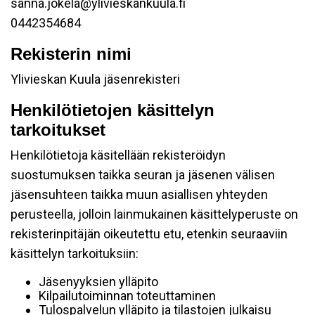
sanna.jokela@ylivieskankuula.fi
0442354684
Rekisterin nimi
Ylivieskan Kuula jäsenrekisteri
Henkilötietojen käsittelyn
tarkoitukset
Henkilötietoja käsitellään rekisteröidyn
suostumuksen taikka seuran ja jäsenen välisen
jäsensuhteen taikka muun asiallisen yhteyden
perusteella, jolloin lainmukainen käsittelyperuste on
rekisterinpitäjän oikeutettu etu, etenkin seuraaviin
käsittelyn tarkoituksiin:
Jäsenyyksien ylläpito
Kilpailutoiminnan toteuttaminen
Tulospalvelun ylläpito ja tilastojen julkaisu