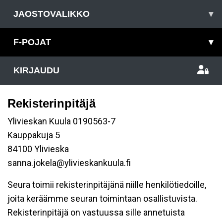
JAOSTOVALIKKO
▾
F-POJAT
▾
KIRJAUDU
Rekisterinpitäjä
Ylivieskan Kuula 0190563-7
Kauppakuja 5
84100 Ylivieska
sanna.jokela@ylivieskankuula.fi
Seura toimii rekisterinpitäjänä niille henkilötiedoille,
joita keräämme seuran toimintaan osallistuvista.
Rekisterinpitäjä on vastuussa sille annetuista