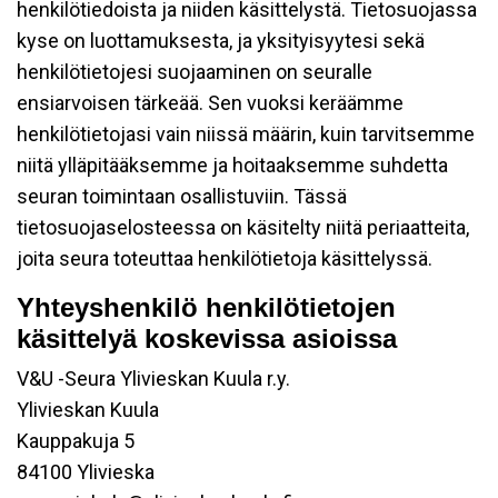
henkilötiedoista ja niiden käsittelystä. Tietosuojassa
kyse on luottamuksesta, ja yksityisyytesi sekä
henkilötietojesi suojaaminen on seuralle
ensiarvoisen tärkeää. Sen vuoksi keräämme
henkilötietojasi vain niissä määrin, kuin tarvitsemme
niitä ylläpitääksemme ja hoitaaksemme suhdetta
seuran toimintaan osallistuviin. Tässä
tietosuojaselosteessa on käsitelty niitä periaatteita,
joita seura toteuttaa henkilötietoja käsittelyssä.
Yhteyshenkilö henkilötietojen
käsittelyä koskevissa asioissa
V&U -Seura Ylivieskan Kuula r.y.
Ylivieskan Kuula
Kauppakuja 5
84100 Ylivieska