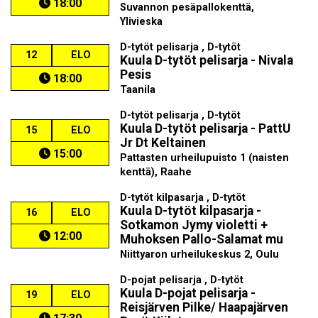
18:00
Suvannon pesäpallokenttä,
Ylivieska
D-tytöt pelisarja , D-tytöt
12
ELO
Kuula D-tytöt pelisarja - Nivala
Pesis
18:00
Taanila
D-tytöt pelisarja , D-tytöt
Kuula D-tytöt pelisarja - PattU
15
ELO
Jr Dt Keltainen
15:00
Pattasten urheilupuisto 1 (naisten
kenttä), Raahe
D-tytöt kilpasarja , D-tytöt
Kuula D-tytöt kilpasarja -
16
ELO
Sotkamon Jymy violetti +
12:00
Muhoksen Pallo-Salamat mu
Niittyaron urheilukeskus 2, Oulu
D-pojat pelisarja , D-tytöt
Kuula D-pojat pelisarja -
19
ELO
Reisjärven Pilke/ Haapajärven