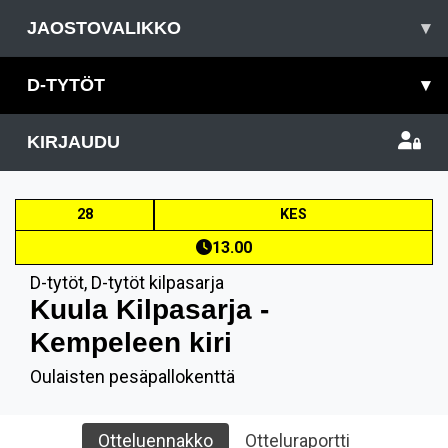
JAOSTOVALIKKO
▾
D-TYTÖT
▾
KIRJAUDU
28
KES
13.00
D-tytöt
,
D-tytöt kilpasarja
Kuula Kilpasarja -
Kempeleen kiri
Oulaisten pesäpallokenttä
Otteluennakko
Otteluraportti