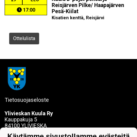
Reisjärven Pilke/ Haapajärven
17:00
Pesä-Kiilat
Kisatien kenttä, Reisjärvi
Ottelulista
Tietosuojaseloste
Ylivieskan Kuula Ry
Kauppakuja 5
84100 YLIVIESKA
sanna.jokela@ylivieskankuula.fi
Käytämme sivustollamme evästeitä