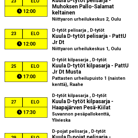
Kuula D-tytöt pelisarja -
23
ELO
Muhoksen Pallo-Salamat
12:00
keltainen
Niittyaron urheilukeskus 2, Oulu
D-tytöt pelisarja , D-tytöt
23
ELO
Kuula D-tytöt pelisarja - PattU
Jr Dt
12:00
Niittyaron urheilukeskus 1, Oulu
D-tytöt kilpasarja , D-tytöt
Kuula D-tytöt kilpasarja - PattU
25
ELO
Jr Dt Musta
17:00
Pattasten urheilupuisto 1 (naisten
kenttä), Raahe
D-tytöt kilpasarja , D-tytöt
Kuula D-tytöt kilpasarja -
27
ELO
Haapajärven Pesä-Kiilat
17:30
Suvannon pesäpallokenttä,
Ylivieska
D-pojat pelisarja , D-tytöt
Kuula D-pojat pelisarja -
29
ELO