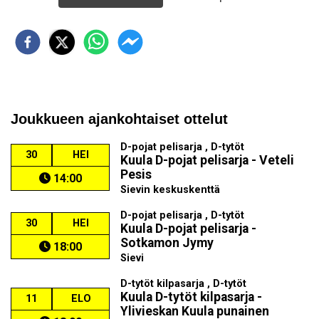
Joukkueen ajankohtaiset ottelut
D-pojat pelisarja , D-tytöt
30
HEI
Kuula D-pojat pelisarja - Veteli
Pesis
14:00
Sievin keskuskenttä
D-pojat pelisarja , D-tytöt
30
HEI
Kuula D-pojat pelisarja -
Sotkamon Jymy
18:00
Sievi
D-tytöt kilpasarja , D-tytöt
Kuula D-tytöt kilpasarja -
11
ELO
Ylivieskan Kuula punainen