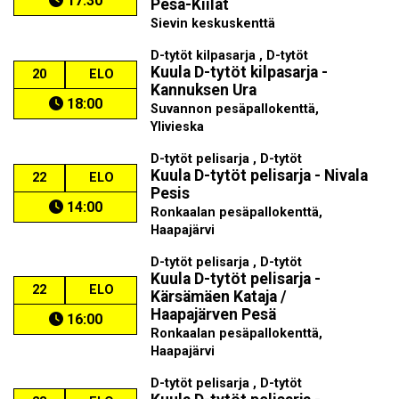
17:30
Pesä-Kiilat
Sievin keskuskenttä
D-tytöt kilpasarja , D-tytöt
Kuula D-tytöt kilpasarja -
20
ELO
Kannuksen Ura
18:00
Suvannon pesäpallokenttä,
Ylivieska
D-tytöt pelisarja , D-tytöt
Kuula D-tytöt pelisarja - Nivala
22
ELO
Pesis
14:00
Ronkaalan pesäpallokenttä,
Haapajärvi
D-tytöt pelisarja , D-tytöt
Kuula D-tytöt pelisarja -
22
ELO
Kärsämäen Kataja /
Haapajärven Pesä
16:00
Ronkaalan pesäpallokenttä,
Haapajärvi
D-tytöt pelisarja , D-tytöt