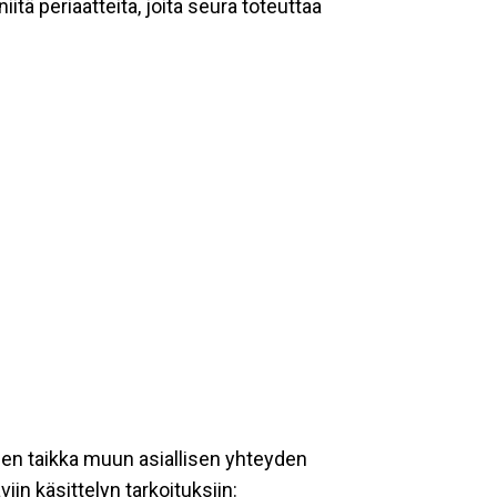
tä periaatteita, joita seura toteuttaa
een taikka muun asiallisen yhteyden
iin käsittelyn tarkoituksiin: