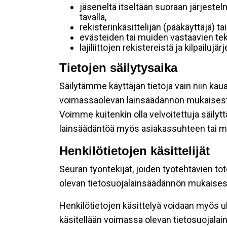
jäseneltä itseltään suoraan järjestel
tavalla,
rekisterinkäsittelijän (pääkäyttäjä) ta
evästeiden tai muiden vastaavien tek
lajiliittojen rekistereistä ja kilpailujä
Tietojen säilytysaika
Säilytämme käyttäjän tietoja vain niin kau
voimassaolevan lainsäädännön mukaisest
Voimme kuitenkin olla velvoitettuja säily
lainsäädäntöä myös asiakassuhteen tai mu
Henkilötietojen käsittelijät
Seuran työntekijät, joiden työtehtävien to
olevan tietosuojalainsäädännön mukaisesti
Henkilötietojen käsittelyä voidaan myös ul
käsitellään voimassa olevan tietosuojala