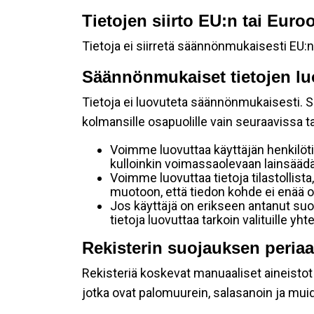
Tietojen siirto EU:n tai Eur
Tietoja ei siirretä säännönmukaisesti EU:n
Säännönmukaiset tietojen lu
Tietoja ei luovuteta säännönmukaisesti. Se
kolmansille osapuolille vain seuraavissa 
Voimme luovuttaa käyttäjän henkilöti
kulloinkin voimassaolevaan lainsäädän
Voimme luovuttaa tietoja tilastollista,
muotoon, että tiedon kohde ei enää ol
Jos käyttäjä on erikseen antanut s
tietoja luovuttaa tarkoin valituille y
Rekisterin suojauksen periaa
Rekisteriä koskevat manuaaliset aineistot s
jotka ovat palomuurein, salasanoin ja muid