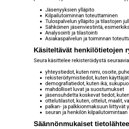
Jäsenyyksien ylläpito
Kilpailutoiminnan toteuttaminen
Tulospalvelun ylläpito ja tilastojen ju
Sähköinen jäsenviestintä, esimerkik
Analysointi ja tilastointi
Asiakaspalvelun ja toiminnan toteut
Käsiteltävät henkilötietojen r
Seura käsittelee rekisteröidystä seuraavia 
yhteystiedot, kuten nimi, osoite, puh
rekisteröitymistiedot, kuten käyttäj
demografiatiedot, kuten ikä, sukupuoli 
mahdolliset luvat ja suostumukset
jäsensuhdetta koskevat tiedot, kuten
ottelutilastot, kuten, ottelut, maalit,
palkan- ja palkkionmaksuun liittyvät 
seuran ja henkilön kilpailutoimintaan
Säännönmukaiset tietolähtee