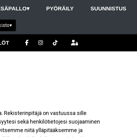
ESÄPALLO
▾
PYÖRÄILY
SUUNNISTUS
kisto
▾
LÖT
a. Rekisterinpitäjä on vastuussa sille
isyytesi sekä henkilötietojesi suojaaminen
rvitsemme niitä ylläpitääksemme ja