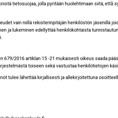
stä tietosuojaa, jolla pyritään huolehtimaan siitä, että̈
eudet vain niillä rekisterinpitäjän henkilöstön jäsenillä j
nen ja lukeminen edellyttää henkilökohtaista tunnistautum
.
n 679/2016 artiklan 15 -21 mukaisesti oikeus saada pääsy 
t järjestelmästä toiseen sekä vastustaa henkilötietojen käsi
öt tulee lähettää kirjallisesti ja allekirjoitettuna osoitteell