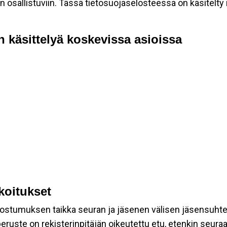
allistuviin. Tässä tietosuojaselosteessa on käsitelty nii
n käsittelyä koskevissa asioissa
rkoitukset
suostumuksen taikka seuran ja jäsenen välisen jäsensuht
eruste on rekisterinpitäjän oikeutettu etu, etenkin seuraav