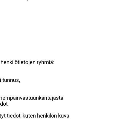
 henkilötietojen ryhmiä:
ä tunnus,
 vanhempainvastuunkantajasta
edot
yt tiedot, kuten henkilön kuva