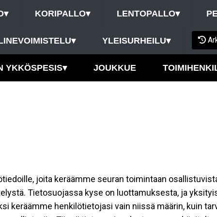
O
▾
KORIPALLO
▾
LENTOPALLO
▾
P
Ar
LINEVOIMISTELU
▾
YLEISURHEILU
▾
N YKKÖSPESIS
▾
JOUKKUE
TOIMIHENKI
ilötiedoille, joita keräämme seuran toimintaan osallistuvist
ttelystä. Tietosuojassa kyse on luottamuksesta, ja yksity
ksi keräämme henkilötietojasi vain niissä määrin, kuin ta