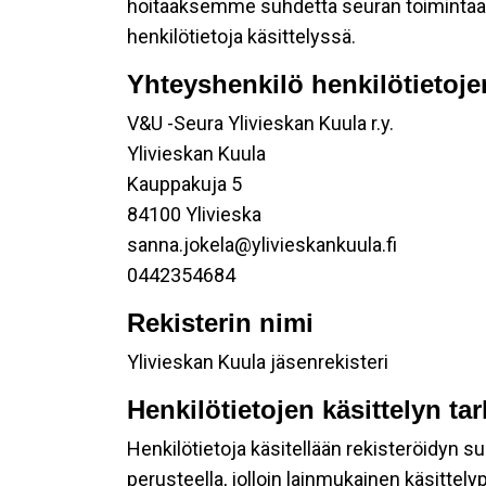
hoitaaksemme suhdetta seuran toimintaan os
henkilötietoja käsittelyssä.
Yhteyshenkilö henkilötietoje
V&U -Seura Ylivieskan Kuula r.y.
Ylivieskan Kuula
Kauppakuja 5
84100 Ylivieska
sanna.jokela@ylivieskankuula.fi
0442354684
Rekisterin nimi
Ylivieskan Kuula jäsenrekisteri
Henkilötietojen käsittelyn ta
Henkilötietoja käsitellään rekisteröidyn 
perusteella, jolloin lainmukainen käsittelyp