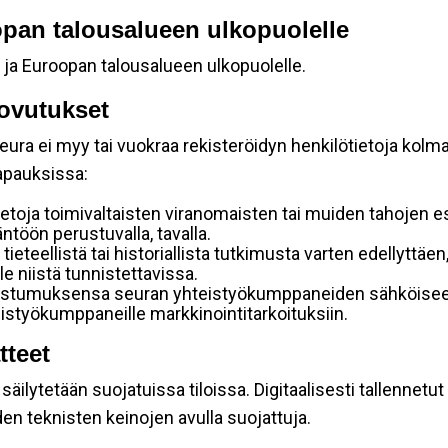
oopan talousalueen ulkopuolelle
 ja Euroopan talousalueen ulkopuolelle.
ovutukset
ura ei myy tai vuokraa rekisteröidyn henkilötietoja kolman
tapauksissa:
etoja toimivaltaisten viranomaisten tai muiden tahojen e
töön perustuvalla, tavalla.
 tieteellistä tai historiallista tutkimusta varten edellyttäe
e niistä tunnistettavissa.
uostumuksensa seuran yhteistyökumppaneiden sähköiseen 
hteistyökumppaneille markkinointitarkoituksiin.
tteet
äilytetään suojatuissa tiloissa. Digitaalisesti tallennetut 
en teknisten keinojen avulla suojattuja.