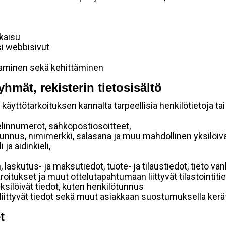
lkaisu
si webbisivut
taminen sekä kehittäminen
yhmät, rekisterin tietosisältö
käyttötarkoituksen kannalta tarpeellisia henkilötietoja tai
elinnumerot, sähköpostiosoitteet,
ätunnus, nimimerkki, salasana ja muu mahdollinen yksilöiv
ja äidinkieli,
, laskutus- ja maksutiedot, tuote- ja tilaustiedot, tieto
 varoitukset ja muut ottelutapahtumaan liittyvät tilastointiti
yksilöivät tiedot, kuten henkilötunnus
 liittyvät tiedot sekä muut asiakkaan suostumuksella kerät
t