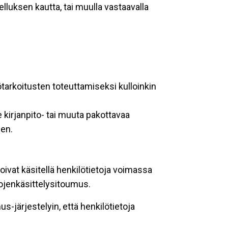
lluksen kautta, tai muulla vastaavalla
ötarkoitusten toteuttamiseksi kulloinkin
 kirjanpito- tai muuta pakottavaa
een.
oivat käsitellä henkilötietoja voimassa
tojenkäsittelysitoumus.
-järjestelyin, että henkilötietoja