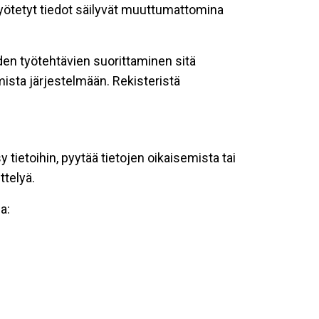
 syötetyt tiedot säilyvät muuttumattomina
oiden työtehtävien suorittaminen sitä
ista järjestelmään. Rekisteristä
tietoihin, pyytää tietojen oikaisemista tai
ttelyä.
a: