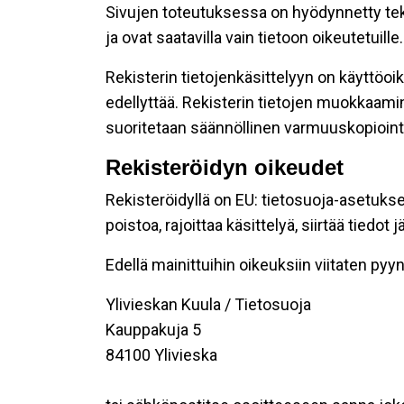
Sivujen toteutuksessa on hyödynnetty tekni
ja ovat saatavilla vain tietoon oikeutetuille.
Rekisterin tietojenkäsittelyyn on käyttöoik
edellyttää. Rekisterin tietojen muokkaami
suoritetaan säännöllinen varmuuskopiointi
Rekisteröidyn oikeudet
Rekisteröidyllä on EU: tietosuoja-asetukse
poistoa, rajoittaa käsittelyä, siirtää tiedo
Edellä mainittuihin oikeuksiin viitaten pyynn
Ylivieskan Kuula / Tietosuoja
Kauppakuja 5
84100 Ylivieska