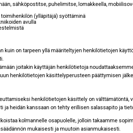
mään, sähköpostitse, puhelimitse, lomakkeella, mobiilisove
i toimihenkilön (ylläpitäjä) syöttäminä
niikoiden avulla
rjestelmistä
an kuin on tarpeen yllä määriteltyjen henkilötietojen käytt
i.
ttämään joitakin käyttäjän henkilötietoja noudattaaksemme
un henkilötietojen käsittelyperusteen päättymisen jälk
teuttamiseksi henkilötietojen käsittely on välttämätöntä, v
 ja heidän kanssaan on tehty erillisen salassapito ja tie
koistaa kolmannelle osapuolelle, jolloin takaamme sopimus
insäädännön mukaisesti ja muutoin asianmukaisesti.