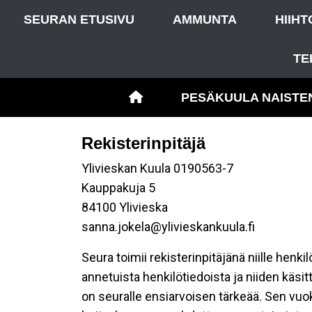
SEURAN ETUSIVU
AMMUNTA
HIIHT
TE
PESÄKUULA NAISTE
Rekisterinpitäjä
Ylivieskan Kuula 0190563-7
Kauppakuja 5
84100 Ylivieska
sanna.jokela@ylivieskankuula.fi
Seura toimii rekisterinpitäjänä niille henk
annetuista henkilötiedoista ja niiden käsi
on seuralle ensiarvoisen tärkeää. Sen vuo