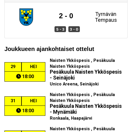
Tyrnävän
2 - 0
Tempaus
5 - 3
3 - 0
Joukkueen ajankohtaiset ottelut
Naisten Ykköspesis , Pesäkuula
Naisten Ykköspesis
29
HEI
Pesäkuula Naisten Ykköspesis
18:00
- Seinäjoki
Unico Areena, Seinäjoki
Naisten Ykköspesis , Pesäkuula
Naisten Ykköspesis
31
HEI
Pesäkuula Naisten Ykköspesis
18:00
- Mynämäki
Ronkaala, Haapajärvi
Naisten Ykköspesis , Pesäkuula