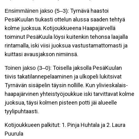
: Tyrnävä haastoi
Ensimmäinen jakso (5–3)
PesäKuulan tiukasti ottelun alussa saaden tehtyä
kolme juoksua. Kotijoukkueena Haapajärvellä
toiminut PesäKuula löysi kuitenkin tehonsa laajalla
rintamalla, iski viisi juoksua vastustamattomasti ja
kuittasi avausjakson nimiinsä.
: Toisella jaksolla PesäKuulan
Toinen jakso (3–0)
tiivis takatilannepelaaminen ja ulkopeli lukitsivat
Tyrnävän sisäpelin täysin nollille. Kun ylivieskalais-
haapajärvinen yhteistyöjoukkue iski tarvittavat kolme
juoksua, täysi kolmen pisteen potti jäi alueelle
tyylipuhtaasti.
Kotijoukkueen palkitut: 1. Pinja Huhtala ja 2. Laura
Puurula