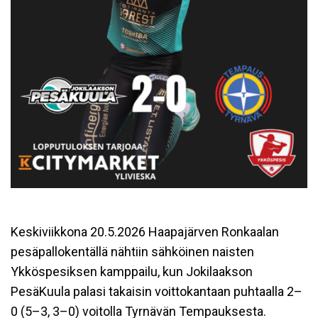
Keskiviikkona 20.5.2026 Haapajärven Ronkaalan
pesäpallokentällä nähtiin sähköinen naisten
Ykköspesiksen kamppailu, kun Jokilaakson
PesäKuula palasi takaisin voittokantaan puhtaalla 2–
0 (5–3, 3–0) voitolla Tyrnävän Tempauksesta.