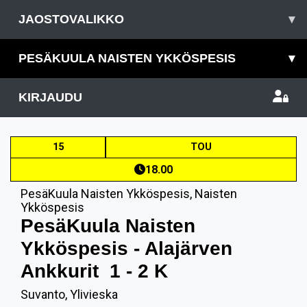
JAOSTOVALIKKO
▾
PESÄKUULA NAISTEN YKKÖSPESIS
▾
KIRJAUDU
15
TOU
18.00
PesäKuula Naisten Ykköspesis
,
Naisten
Ykköspesis
PesäKuula Naisten
Ykköspesis - Alajärven
Ankkurit
1 - 2 K
Suvanto, Ylivieska