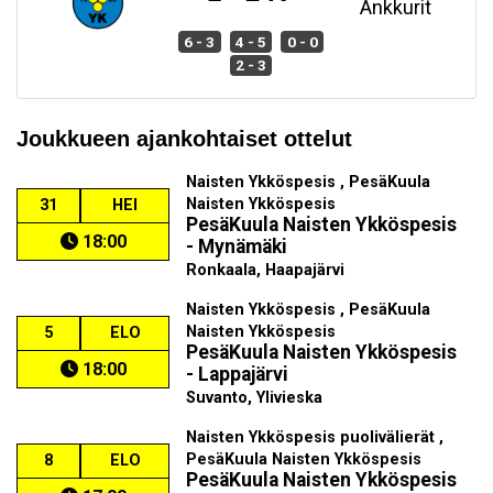
Ankkurit
6 - 3
4 - 5
0 - 0
2 - 3
Joukkueen ajankohtaiset ottelut
Naisten Ykköspesis , PesäKuula
Naisten Ykköspesis
31
HEI
PesäKuula Naisten Ykköspesis
18:00
- Mynämäki
Ronkaala, Haapajärvi
Naisten Ykköspesis , PesäKuula
Naisten Ykköspesis
5
ELO
PesäKuula Naisten Ykköspesis
18:00
- Lappajärvi
Suvanto, Ylivieska
Naisten Ykköspesis puolivälierät ,
PesäKuula Naisten Ykköspesis
8
ELO
PesäKuula Naisten Ykköspesis