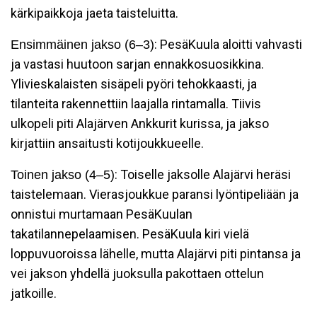
kärkipaikkoja jaeta taisteluitta.
: PesäKuula aloitti vahvasti
Ensimmäinen jakso (6–3)
ja vastasi huutoon sarjan ennakkosuosikkina.
Ylivieskalaisten sisäpeli pyöri tehokkaasti, ja
tilanteita rakennettiin laajalla rintamalla. Tiivis
ulkopeli piti Alajärven Ankkurit kurissa, ja jakso
kirjattiin ansaitusti kotijoukkueelle.
: Toiselle jaksolle Alajärvi heräsi
Toinen jakso (4–5)
taistelemaan. Vierasjoukkue paransi lyöntipeliään ja
onnistui murtamaan PesäKuulan
takatilannepelaamisen. PesäKuula kiri vielä
loppuvuoroissa lähelle, mutta Alajärvi piti pintansa ja
vei jakson yhdellä juoksulla pakottaen ottelun
jatkoille.