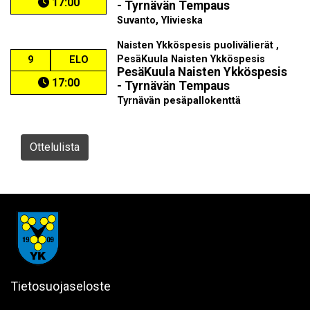
17:00
- Tyrnävän Tempaus
Suvanto, Ylivieska
Naisten Ykköspesis puolivälierät ,
PesäKuula Naisten Ykköspesis
9
ELO
PesäKuula Naisten Ykköspesis
17:00
- Tyrnävän Tempaus
Tyrnävän pesäpallokenttä
Ottelulista
Tietosuojaseloste