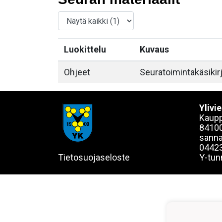
Luokittelu
Kuvaus
Ohjeet
Seuratoimintakäsikir
Ylivi
Kaupp
84100
sanna
0442
Tietosuojaseloste
Y-tun