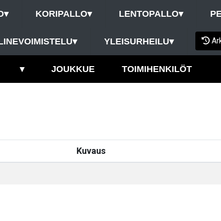
O
▾
KORIPALLO
▾
LENTOPALLO
▾
P
Ar
LINEVOIMISTELU
▾
YLEISURHEILU
▾
▾
JOUKKUE
TOIMIHENKILÖT
Kuvaus