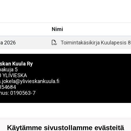
Nimi
ja 2026
Toimintakäsikirja Kuulapesis 
eskan Kuula Ry
akuja 5
 YLIVIESKA
.jokela@ylivieskankuula.fi
354684
nus: 0190563-7
Käytämme sivustollamme evästeitä