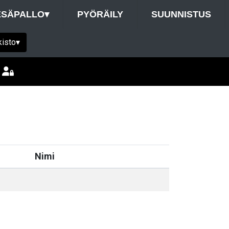
ESÄPALLO
▾
PYÖRÄILY
SUUNNISTUS
kisto
▾
Nimi