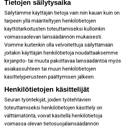
Tietojen säilytysaika
Säilytämme käyttäjän tietoja vain niin kauan kuin on
tarpeen yllä määriteltyjen henkilötietojen
käyttötarkoitusten toteuttamiseksi kulloinkin
voimassaolevan lainsäädännön mukaisesti.
Voimme kuitenkin olla velvoitettuja säilyttämään
joitakin käyttäjän henkilötietoja noudattaaksemme
kirjanpito- tai muuta pakottavaa lainsäädäntöä myös
asiakassuhteen tai muun henkilötietojen
käsittelyperusteen päättymisen jälkeen.
Henkilötietojen käsittelijät
Seuran työntekijät, joiden työtehtävien
toteuttamiseksi henkilötietojen käsittely on
välttämätöntä, voivat käsitellä henkilötietoja
voimassa olevan tietosuojalainsäädännön