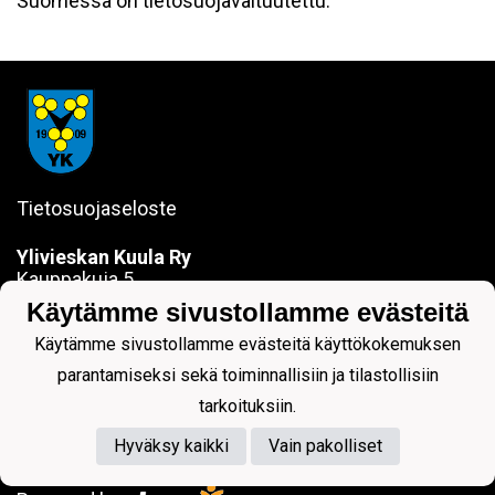
Suomessa on tietosuojavaltuutettu.
Tietosuojaseloste
Ylivieskan Kuula Ry
Kauppakuja 5
84100 YLIVIESKA
Käytämme sivustollamme evästeitä
sanna.jokela@ylivieskankuula.fi
Käytämme sivustollamme evästeitä käyttökokemuksen
0442354684
Y-tunnus: 0190563-7
parantamiseksi sekä toiminnallisiin ja tilastollisiin
tarkoituksiin.
Hyväksy kaikki
Vain pakolliset