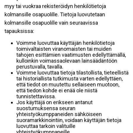
myy tai vuokraa rekisteröidyn henkilötietoja
kolmansille osapuolille. Tietoja luovutetaan
kolmansille osapuolille vain seuraavissa
tapauksissa:
Voimme luovuttaa käyttäjän henkilötietoja
toimivaltaisten viranomaisten tai muiden
tahojen esittämien vaatimusten edellyttämällä,
kulloinkin voimassaolevaan lainsäädäntöön
perustuvalla, tavalla.
Voimme luovuttaa tietoja tilastollista, tieteellistä
tai historiallista tutkimusta varten edellyttäen,
että tiedot on muutettu sellaiseen muotoon,
että tiedon kohde ei enää ole niistä
tunnistettavissa.
Jos käyttäjä on erikseen antanut
suostumuksensa seuran
yhteistyökumppaneiden sähköiseen
suoramarkkinointiin, voidaan käyttäjän tietoja
luovuttaa tarkoin valituille
yhteistyökumppaneille