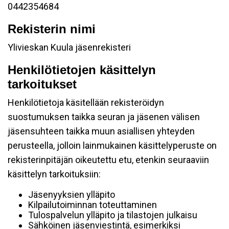
0442354684
Rekisterin nimi
Ylivieskan Kuula jäsenrekisteri
Henkilötietojen käsittelyn
tarkoitukset
Henkilötietoja käsitellään rekisteröidyn
suostumuksen taikka seuran ja jäsenen välisen
jäsensuhteen taikka muun asiallisen yhteyden
perusteella, jolloin lainmukainen käsittelyperuste on
rekisterinpitäjän oikeutettu etu, etenkin seuraaviin
käsittelyn tarkoituksiin:
Jäsenyyksien ylläpito
Kilpailutoiminnan toteuttaminen
Tulospalvelun ylläpito ja tilastojen julkaisu
Sähköinen jäsenviestintä, esimerkiksi