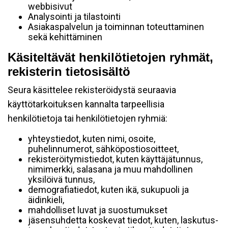
webbisivut
Analysointi ja tilastointi
Asiakaspalvelun ja toiminnan toteuttaminen
sekä kehittäminen
Käsiteltävät henkilötietojen ryhmät,
rekisterin tietosisältö
Seura käsittelee rekisteröidystä seuraavia
käyttötarkoituksen kannalta tarpeellisia
henkilötietoja tai henkilötietojen ryhmiä:
yhteystiedot, kuten nimi, osoite,
puhelinnumerot, sähköpostiosoitteet,
rekisteröitymistiedot, kuten käyttäjätunnus,
nimimerkki, salasana ja muu mahdollinen
yksilöivä tunnus,
demografiatiedot, kuten ikä, sukupuoli ja
äidinkieli,
mahdolliset luvat ja suostumukset
jäsensuhdetta koskevat tiedot, kuten, laskutus-