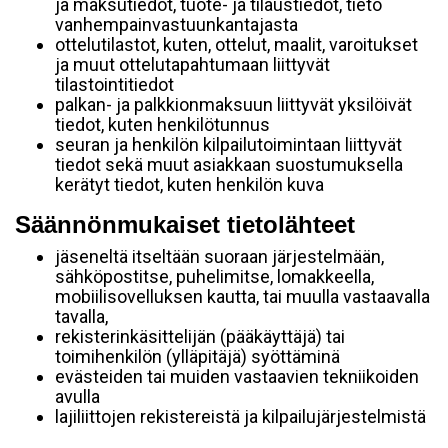
ja maksutiedot, tuote- ja tilaustiedot, tieto
vanhempainvastuunkantajasta
ottelutilastot, kuten, ottelut, maalit, varoitukset
ja muut ottelutapahtumaan liittyvät
tilastointitiedot
palkan- ja palkkionmaksuun liittyvät yksilöivät
tiedot, kuten henkilötunnus
seuran ja henkilön kilpailutoimintaan liittyvät
tiedot sekä muut asiakkaan suostumuksella
kerätyt tiedot, kuten henkilön kuva
Säännönmukaiset tietolähteet
jäseneltä itseltään suoraan järjestelmään,
sähköpostitse, puhelimitse, lomakkeella,
mobiilisovelluksen kautta, tai muulla vastaavalla
tavalla,
rekisterinkäsittelijän (pääkäyttäjä) tai
toimihenkilön (ylläpitäjä) syöttäminä
evästeiden tai muiden vastaavien tekniikoiden
avulla
lajiliittojen rekistereistä ja kilpailujärjestelmistä