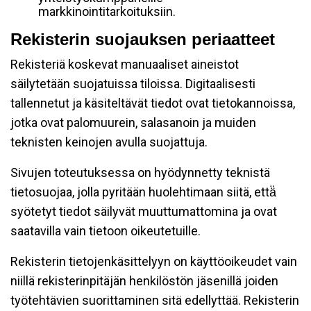
markkinointitarkoituksiin.
Rekisterin suojauksen periaatteet
Rekisteriä koskevat manuaaliset aineistot
säilytetään suojatuissa tiloissa. Digitaalisesti
tallennetut ja käsiteltävät tiedot ovat tietokannoissa,
jotka ovat palomuurein, salasanoin ja muiden
teknisten keinojen avulla suojattuja.
Sivujen toteutuksessa on hyödynnetty teknistä
tietosuojaa, jolla pyritään huolehtimaan siitä, että̈
syötetyt tiedot säilyvät muuttumattomina ja ovat
saatavilla vain tietoon oikeutetuille.
Rekisterin tietojenkäsittelyyn on käyttöoikeudet vain
niillä rekisterinpitäjän henkilöstön jäsenillä joiden
työtehtävien suorittaminen sitä edellyttää. Rekisterin