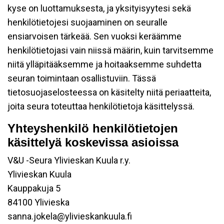
kyse on luottamuksesta, ja yksityisyytesi sekä
henkilötietojesi suojaaminen on seuralle
ensiarvoisen tärkeää. Sen vuoksi keräämme
henkilötietojasi vain niissä määrin, kuin tarvitsemme
niitä ylläpitääksemme ja hoitaaksemme suhdetta
seuran toimintaan osallistuviin. Tässä
tietosuojaselosteessa on käsitelty niitä periaatteita,
joita seura toteuttaa henkilötietoja käsittelyssä.
Yhteyshenkilö henkilötietojen
käsittelyä koskevissa asioissa
V&U -Seura Ylivieskan Kuula r.y.
Ylivieskan Kuula
Kauppakuja 5
84100 Ylivieska
sanna.jokela@ylivieskankuula.fi