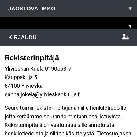
JAOSTOVALIKKO
▾
▾
KIRJAUDU
Rekisterinpitäjä
Ylivieskan Kuula 0190563-7
Kauppakuja 5
84100 Ylivieska
sanna.jokela@ylivieskankuula.fi
Seura toimii rekisterinpitäjänä niille henkilötiedoille,
joita keräämme seuran toimintaan osallistuvista.
Rekisterinpitäjä on vastuussa sille annetuista
henkilötiedoista ja niiden käsittelystä. Tietosuojassa