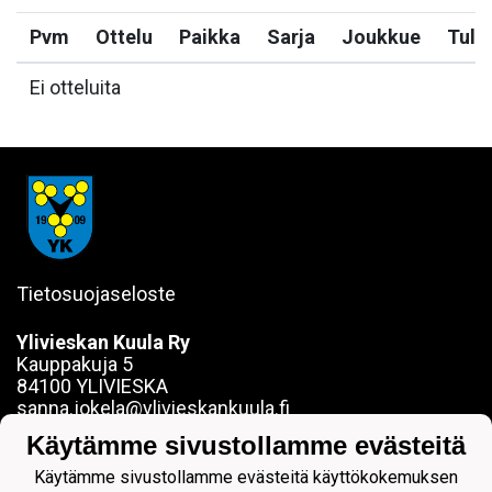
Pvm
Ottelu
Paikka
Sarja
Joukkue
Tulo
Ei otteluita
Tietosuojaseloste
Ylivieskan Kuula Ry
Kauppakuja 5
84100 YLIVIESKA
sanna.jokela@ylivieskankuula.fi
0442354684
Käytämme sivustollamme evästeitä
Y-tunnus: 0190563-7
Käytämme sivustollamme evästeitä käyttökokemuksen