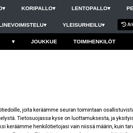
O
▾
KORIPALLO
▾
LENTOPALLO
▾
P
Ar
LINEVOIMISTELU
▾
YLEISURHEILU
▾
▾
JOUKKUE
TOIMIHENKILÖT
ilötiedoille, joita keräämme seuran toimintaan osallistuvist
ttelystä. Tietosuojassa kyse on luottamuksesta, ja yksity
ksi keräämme henkilötietojasi vain niissä määrin, kuin ta