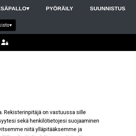
ESÄPALLO
▾
PYÖRÄILY
SUUNNISTUS
kisto
▾
a. Rekisterinpitäjä on vastuussa sille
isyytesi sekä henkilötietojesi suojaaminen
rvitsemme niitä ylläpitääksemme ja