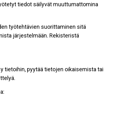
 syötetyt tiedot säilyvät muuttumattomina
oiden työtehtävien suorittaminen sitä
ista järjestelmään. Rekisteristä
tietoihin, pyytää tietojen oikaisemista tai
ttelyä.
a: