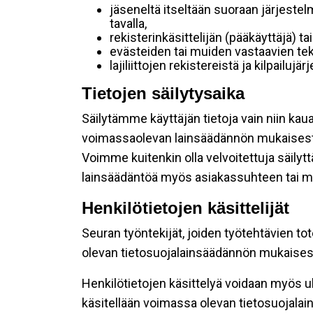
jäseneltä itseltään suoraan järjestel
tavalla,
rekisterinkäsittelijän (pääkäyttäjä) ta
evästeiden tai muiden vastaavien tek
lajiliittojen rekistereistä ja kilpailujä
Tietojen säilytysaika
Säilytämme käyttäjän tietoja vain niin kau
voimassaolevan lainsäädännön mukaisest
Voimme kuitenkin olla velvoitettuja säily
lainsäädäntöä myös asiakassuhteen tai mu
Henkilötietojen käsittelijät
Seuran työntekijät, joiden työtehtävien to
olevan tietosuojalainsäädännön mukaisesti
Henkilötietojen käsittelyä voidaan myös ul
käsitellään voimassa olevan tietosuojala