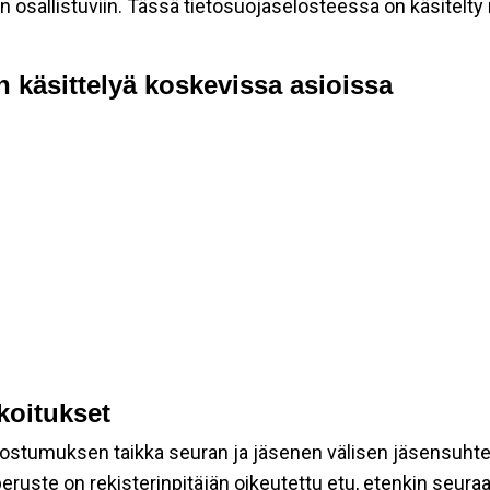
allistuviin. Tässä tietosuojaselosteessa on käsitelty nii
n käsittelyä koskevissa asioissa
rkoitukset
suostumuksen taikka seuran ja jäsenen välisen jäsensuht
eruste on rekisterinpitäjän oikeutettu etu, etenkin seuraav