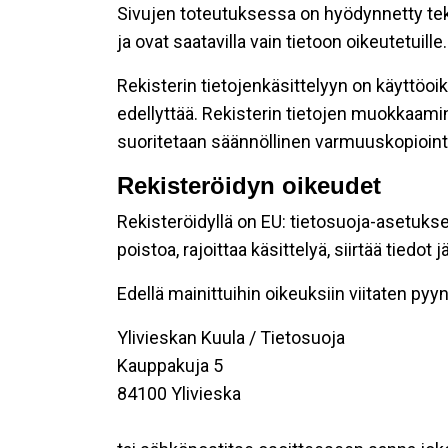
Sivujen toteutuksessa on hyödynnetty tekni
ja ovat saatavilla vain tietoon oikeutetuille.
Rekisterin tietojenkäsittelyyn on käyttöoik
edellyttää. Rekisterin tietojen muokkaami
suoritetaan säännöllinen varmuuskopiointi
Rekisteröidyn oikeudet
Rekisteröidyllä on EU: tietosuoja-asetukse
poistoa, rajoittaa käsittelyä, siirtää tiedo
Edellä mainittuihin oikeuksiin viitaten pyynn
Ylivieskan Kuula / Tietosuoja
Kauppakuja 5
84100 Ylivieska