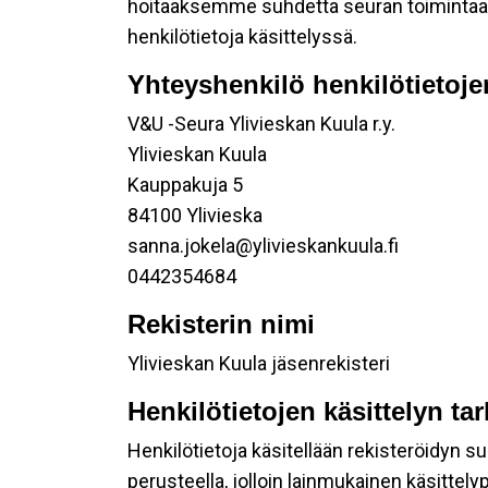
hoitaaksemme suhdetta seuran toimintaan os
henkilötietoja käsittelyssä.
Yhteyshenkilö henkilötietoje
V&U -Seura Ylivieskan Kuula r.y.
Ylivieskan Kuula
Kauppakuja 5
84100 Ylivieska
sanna.jokela@ylivieskankuula.fi
0442354684
Rekisterin nimi
Ylivieskan Kuula jäsenrekisteri
Henkilötietojen käsittelyn ta
Henkilötietoja käsitellään rekisteröidyn 
perusteella, jolloin lainmukainen käsittelyp