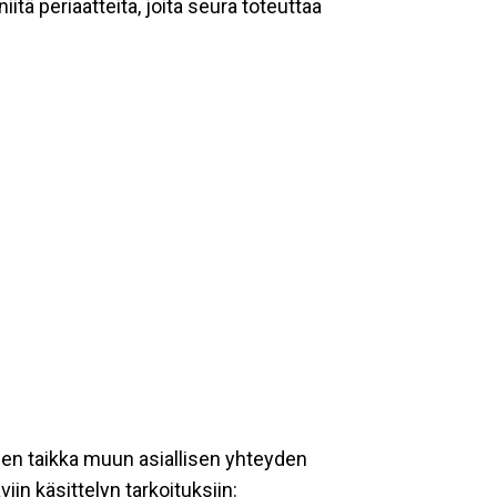
tä periaatteita, joita seura toteuttaa
een taikka muun asiallisen yhteyden
iin käsittelyn tarkoituksiin: