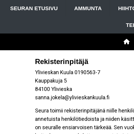
SEURAN ETUSIVU
AMMUNTA
HIIHT
TE
Rekisterinpitäjä
Ylivieskan Kuula 0190563-7
Kauppakuja 5
84100 Ylivieska
sanna.jokela@ylivieskankuula.fi
Seura toimii rekisterinpitäjänä niille henk
annetuista henkilötiedoista ja niiden käsi
on seuralle ensiarvoisen tärkeää. Sen vuo