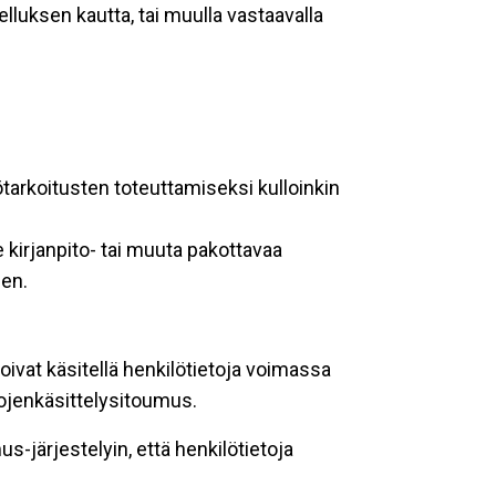
lluksen kautta, tai muulla vastaavalla
ötarkoitusten toteuttamiseksi kulloinkin
 kirjanpito- tai muuta pakottavaa
een.
oivat käsitellä henkilötietoja voimassa
tojenkäsittelysitoumus.
-järjestelyin, että henkilötietoja