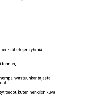
 henkilötietojen ryhmiä:
ä tunnus,
 vanhempainvastuunkantajasta
edot
yt tiedot, kuten henkilön kuva