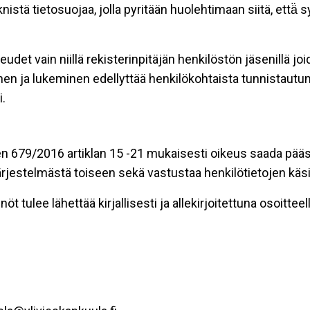
stä tietosuojaa, jolla pyritään huolehtimaan siitä, että̈
eudet vain niillä rekisterinpitäjän henkilöstön jäsenillä j
nen ja lukeminen edellyttää henkilökohtaista tunnistautum
.
n 679/2016 artiklan 15 -21 mukaisesti oikeus saada pääsy 
t järjestelmästä toiseen sekä vastustaa henkilötietojen käsi
öt tulee lähettää kirjallisesti ja allekirjoitettuna osoitteell