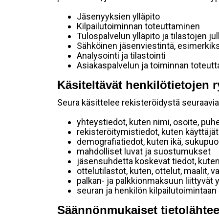
Jäsenyyksien ylläpito
Kilpailutoiminnan toteuttaminen
Tulospalvelun ylläpito ja tilastojen ju
Sähköinen jäsenviestintä, esimerkik
Analysointi ja tilastointi
Asiakaspalvelun ja toiminnan toteut
Käsiteltävät henkilötietojen r
Seura käsittelee rekisteröidystä seuraavia 
yhteystiedot, kuten nimi, osoite, puh
rekisteröitymistiedot, kuten käyttäj
demografiatiedot, kuten ikä, sukupuoli 
mahdolliset luvat ja suostumukset
jäsensuhdetta koskevat tiedot, kuten
ottelutilastot, kuten, ottelut, maalit,
palkan- ja palkkionmaksuun liittyvät 
seuran ja henkilön kilpailutoimintaan
Säännönmukaiset tietolähtee