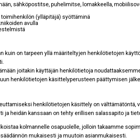
mään, sähköpostitse, puhelimitse, lomakkeella, mobiilisove
i toimihenkilön (ylläpitäjä) syöttäminä
niikoiden avulla
rjestelmistä
an kuin on tarpeen yllä määriteltyjen henkilötietojen käytt
i.
ttämään joitakin käyttäjän henkilötietoja noudattaaksemme
un henkilötietojen käsittelyperusteen päättymisen jälk
teuttamiseksi henkilötietojen käsittely on välttämätöntä, v
 ja heidän kanssaan on tehty erillisen salassapito ja tie
koistaa kolmannelle osapuolelle, jolloin takaamme sopimus
insäädännön mukaisesti ja muutoin asianmukaisesti.