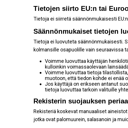
Tietojen siirto EU:n tai Eur
Tietoja ei siirretä säännönmukaisesti EU:n
Säännönmukaiset tietojen lu
Tietoja ei luovuteta säännönmukaisesti. Se
kolmansille osapuolille vain seuraavissa 
Voimme luovuttaa käyttäjän henkilöti
kulloinkin voimassaolevaan lainsäädän
Voimme luovuttaa tietoja tilastollista,
muotoon, että tiedon kohde ei enää ol
Jos käyttäjä on erikseen antanut s
tietoja luovuttaa tarkoin valituille y
Rekisterin suojauksen periaa
Rekisteriä koskevat manuaaliset aineistot s
jotka ovat palomuurein, salasanoin ja muid