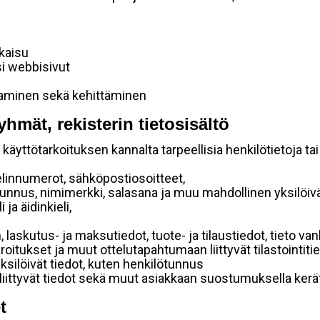
lkaisu
si webbisivut
taminen sekä kehittäminen
yhmät, rekisterin tietosisältö
käyttötarkoituksen kannalta tarpeellisia henkilötietoja tai
elinnumerot, sähköpostiosoitteet,
ätunnus, nimimerkki, salasana ja muu mahdollinen yksilöiv
ja äidinkieli,
, laskutus- ja maksutiedot, tuote- ja tilaustiedot, tieto
 varoitukset ja muut ottelutapahtumaan liittyvät tilastointiti
yksilöivät tiedot, kuten henkilötunnus
 liittyvät tiedot sekä muut asiakkaan suostumuksella kerät
t