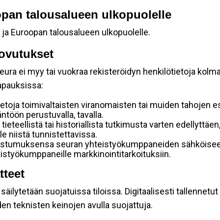
oopan talousalueen ulkopuolelle
 ja Euroopan talousalueen ulkopuolelle.
ovutukset
ura ei myy tai vuokraa rekisteröidyn henkilötietoja kolman
tapauksissa:
etoja toimivaltaisten viranomaisten tai muiden tahojen e
töön perustuvalla, tavalla.
 tieteellistä tai historiallista tutkimusta varten edellyttäe
e niistä tunnistettavissa.
uostumuksensa seuran yhteistyökumppaneiden sähköiseen 
hteistyökumppaneille markkinointitarkoituksiin.
tteet
äilytetään suojatuissa tiloissa. Digitaalisesti tallennetut 
en teknisten keinojen avulla suojattuja.