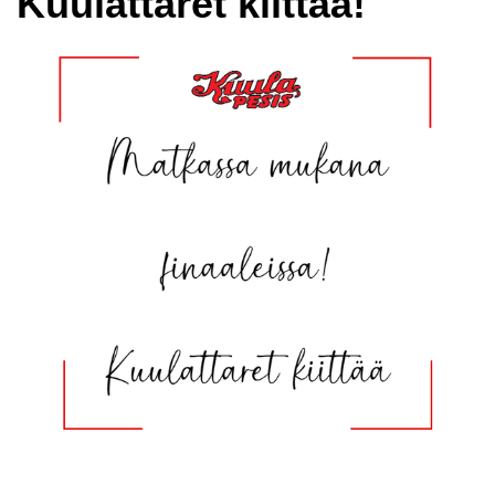
Kuulattaret kiittää!