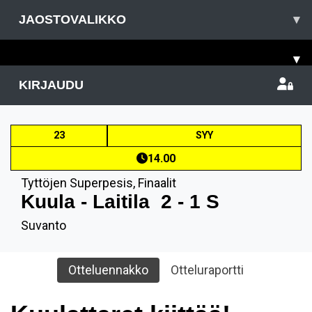
JAOSTOVALIKKO
▾
▾
KIRJAUDU
23
SYY
14.00
Tyttöjen Superpesis
,
Finaalit
Kuula - Laitila
2 - 1 S
Suvanto
Otteluennakko
Otteluraportti