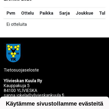
Pvm
Ottelu
Paikka
Sarja
Joukkue
Tulo
Ei otteluita
Tietosuojaseloste
Ylivieskan Kuula Ry
Kauppakuja 5
84100 YLIVIESKA
sanna.jokela@ylivieskankuula.fi
0442354684
Käytämme sivustollamme evästeitä
Y-tunnus: 0190563-7