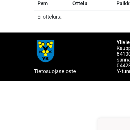
Pvm
Ottelu
Paikk
Ei otteluita
Ylivi
Kaupp
84100
sanna
0442
Tietosuojaseloste
Y-tun