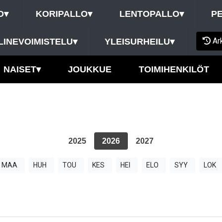
O
▾
KORIPALLO
▾
LENTOPALLO
▾
P
Ar
LINEVOIMISTELU
▾
YLEISURHEILU
▾
NAISET
▾
JOUKKUE
TOIMIHENKILÖT
2025
2026
2027
MAA
HUH
TOU
KES
HEI
ELO
SYY
LOK