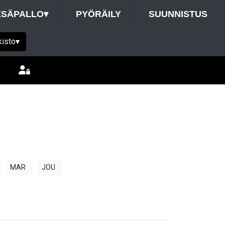
ESÄPALLO
▾
PYÖRÄILY
SUUNNISTUS
kisto
▾
MAR
JOU