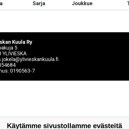
a
Sarja
Joukkue
eskan Kuula Ry
akuja 5
 YLIVIESKA
.jokela@ylivieskankuula.fi
354684
nus: 0190563-7
Käytämme sivustollamme evästeitä