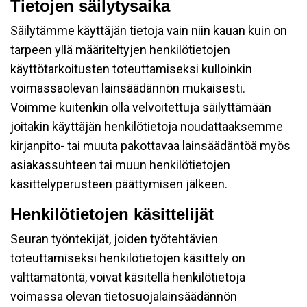
Tietojen säilytysaika
Säilytämme käyttäjän tietoja vain niin kauan kuin on
tarpeen yllä määriteltyjen henkilötietojen
käyttötarkoitusten toteuttamiseksi kulloinkin
voimassaolevan lainsäädännön mukaisesti.
Voimme kuitenkin olla velvoitettuja säilyttämään
joitakin käyttäjän henkilötietoja noudattaaksemme
kirjanpito- tai muuta pakottavaa lainsäädäntöä myös
asiakassuhteen tai muun henkilötietojen
käsittelyperusteen päättymisen jälkeen.
Henkilötietojen käsittelijät
Seuran työntekijät, joiden työtehtävien
toteuttamiseksi henkilötietojen käsittely on
välttämätöntä, voivat käsitellä henkilötietoja
voimassa olevan tietosuojalainsäädännön