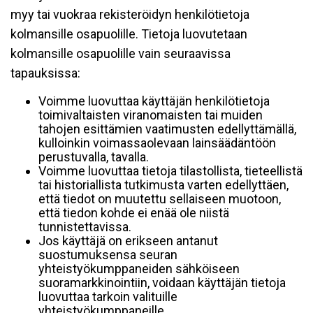
myy tai vuokraa rekisteröidyn henkilötietoja
kolmansille osapuolille. Tietoja luovutetaan
kolmansille osapuolille vain seuraavissa
tapauksissa:
Voimme luovuttaa käyttäjän henkilötietoja
toimivaltaisten viranomaisten tai muiden
tahojen esittämien vaatimusten edellyttämällä,
kulloinkin voimassaolevaan lainsäädäntöön
perustuvalla, tavalla.
Voimme luovuttaa tietoja tilastollista, tieteellistä
tai historiallista tutkimusta varten edellyttäen,
että tiedot on muutettu sellaiseen muotoon,
että tiedon kohde ei enää ole niistä
tunnistettavissa.
Jos käyttäjä on erikseen antanut
suostumuksensa seuran
yhteistyökumppaneiden sähköiseen
suoramarkkinointiin, voidaan käyttäjän tietoja
luovuttaa tarkoin valituille
yhteistyökumppaneille