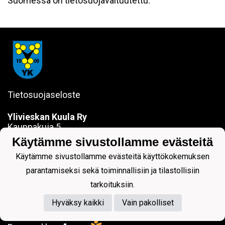
Suomessa on tietosuojavaltuutettu.
Tietosuojaseloste
Ylivieskan Kuula Ry
Kauppakuja 5
84100 YLIVIESKA
Käytämme sivustollamme evästeitä
sanna.jokela@ylivieskankuula.fi
Käytämme sivustollamme evästeitä käyttökokemuksen
0442354684
Y-tunnus: 0190563-7
parantamiseksi sekä toiminnallisiin ja tilastollisiin
tarkoituksiin.
Hyväksy kaikki
Vain pakolliset