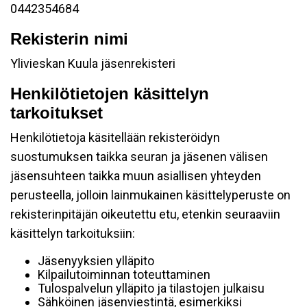
0442354684
Rekisterin nimi
Ylivieskan Kuula jäsenrekisteri
Henkilötietojen käsittelyn
tarkoitukset
Henkilötietoja käsitellään rekisteröidyn
suostumuksen taikka seuran ja jäsenen välisen
jäsensuhteen taikka muun asiallisen yhteyden
perusteella, jolloin lainmukainen käsittelyperuste on
rekisterinpitäjän oikeutettu etu, etenkin seuraaviin
käsittelyn tarkoituksiin:
Jäsenyyksien ylläpito
Kilpailutoiminnan toteuttaminen
Tulospalvelun ylläpito ja tilastojen julkaisu
Sähköinen jäsenviestintä, esimerkiksi