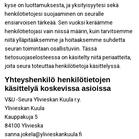
kyse on luottamuksesta, ja yksityisyytesi sekä
henkilötietojesi suojaaminen on seuralle
ensiarvoisen tärkeää. Sen vuoksi keräämme
henkilötietojasi vain niissä määrin, kuin tarvitsemme
niitä ylläpitääksemme ja hoitaaksemme suhdetta
seuran toimintaan osallistuviin. Tässä
tietosuojaselosteessa on käsitelty niitä periaatteita,
joita seura toteuttaa henkilötietoja käsittelyssä.
Yhteyshenkilö henkilötietojen
käsittelyä koskevissa asioissa
V&U -Seura Ylivieskan Kuula r.y.
Ylivieskan Kuula
Kauppakuja 5
84100 Ylivieska
sanna.jokela@ylivieskankuula.fi