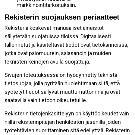
markkinointitarkoituksiin.
Rekisterin suojauksen periaatteet
Rekisteriä koskevat manuaaliset aineistot
säilytetään suojatuissa tiloissa. Digitaalisesti
tallennetut ja käsiteltävät tiedot ovat tietokannoissa,
jotka ovat palomuurein, salasanoin ja muiden
teknisten keinojen avulla suojattuja.
Sivujen toteutuksessa on hyödynnetty teknistä
tietosuojaa, jolla pyritään huolehtimaan siitä, että̈
syötetyt tiedot säilyvät muuttumattomina ja ovat
saatavilla vain tietoon oikeutetuille.
Rekisterin tietojenkäsittelyyn on käyttöoikeudet vain
niillä rekisterinpitäjän henkilöstön jäsenillä joiden
työtehtävien suorittaminen sitä edellyttää. Rekisterin