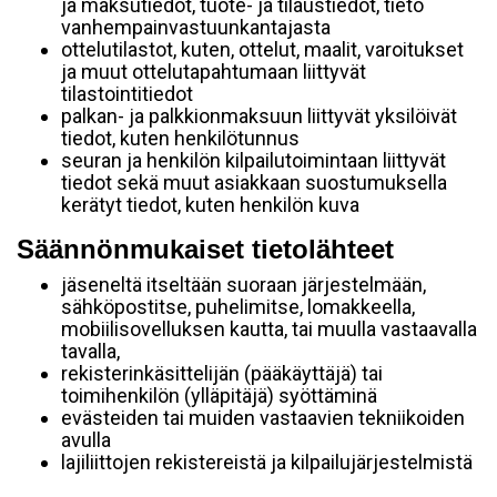
ja maksutiedot, tuote- ja tilaustiedot, tieto
vanhempainvastuunkantajasta
ottelutilastot, kuten, ottelut, maalit, varoitukset
ja muut ottelutapahtumaan liittyvät
tilastointitiedot
palkan- ja palkkionmaksuun liittyvät yksilöivät
tiedot, kuten henkilötunnus
seuran ja henkilön kilpailutoimintaan liittyvät
tiedot sekä muut asiakkaan suostumuksella
kerätyt tiedot, kuten henkilön kuva
Säännönmukaiset tietolähteet
jäseneltä itseltään suoraan järjestelmään,
sähköpostitse, puhelimitse, lomakkeella,
mobiilisovelluksen kautta, tai muulla vastaavalla
tavalla,
rekisterinkäsittelijän (pääkäyttäjä) tai
toimihenkilön (ylläpitäjä) syöttäminä
evästeiden tai muiden vastaavien tekniikoiden
avulla
lajiliittojen rekistereistä ja kilpailujärjestelmistä