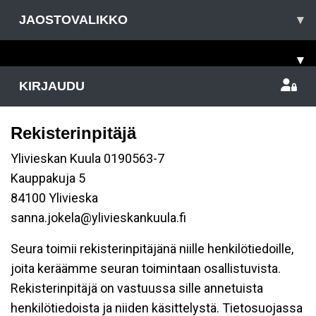
JAOSTOVALIKKO
▾
▾
KIRJAUDU
Rekisterinpitäjä
Ylivieskan Kuula 0190563-7
Kauppakuja 5
84100 Ylivieska
sanna.jokela@ylivieskankuula.fi
Seura toimii rekisterinpitäjänä niille henkilötiedoille,
joita keräämme seuran toimintaan osallistuvista.
Rekisterinpitäjä on vastuussa sille annetuista
henkilötiedoista ja niiden käsittelystä. Tietosuojassa