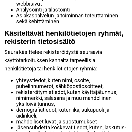
webbisivut
Analysointi ja tilastointi
Asiakaspalvelun ja toiminnan toteuttaminen
sekä kehittäminen
Käsiteltävät henkilötietojen ryhmät,
rekisterin tietosisältö
Seura käsittelee rekisteröidystä seuraavia
käyttötarkoituksen kannalta tarpeellisia
henkilötietoja tai henkilötietojen ryhmiä:
yhteystiedot, kuten nimi, osoite,
puhelinnumerot, sähköpostiosoitteet,
rekisteröitymistiedot, kuten käyttäjätunnus,
nimimerkki, salasana ja muu mahdollinen
yksilöivä tunnus,
demografiatiedot, kuten ikä, sukupuoli ja
äidinkieli,
mahdolliset luvat ja suostumukset
jäsensuhdetta koskevat tiedot, kuten, laskutus-