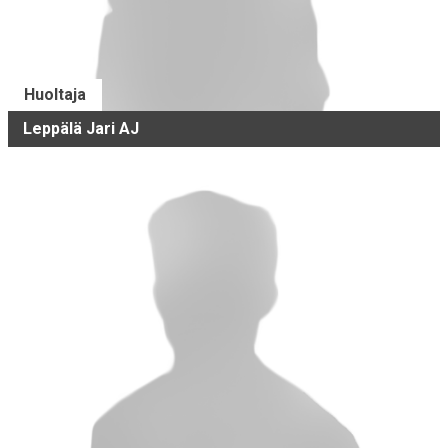
Huoltaja
Leppälä Jari AJ