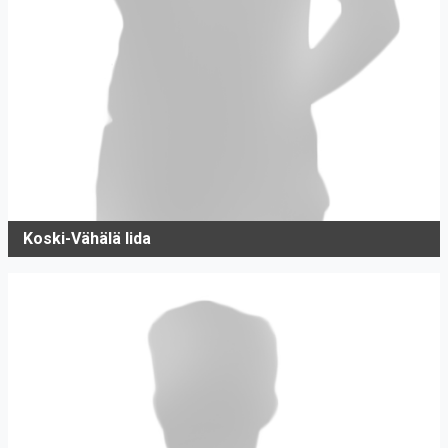
Koski-Vähälä Iida