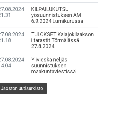
27.08.2024
KILPAILUKUTSU
21.31
yösuunnistuksen AM
6.9.2024 Lumikurussa
27.08.2024
TULOKSET Kalajokilaakson
21.18
iltarastit Törmälässä
27.8.2024
27.08.2024
​Ylivieska neljäs
14.04
suunnistuksen
maakuntaviestissä
Jaoston uutisarkisto