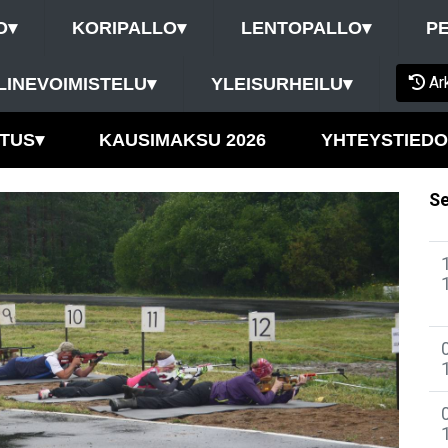
O
▾
KORIPALLO
▾
LENTOPALLO
▾
P
Ar
LINEVOIMISTELU
▾
YLEISURHEILU
▾
TUS
▾
KAUSIMAKSU 2026
YHTEYSTIEDO
Se