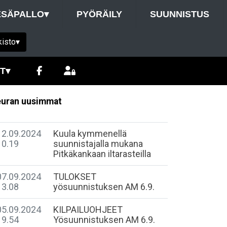
ESÄPALLO
▾
PYÖRÄILY
SUUNNISTUS
kisto
▾
T
▾
uran uusimmat
12.09.2024
​Kuula kymmenellä
10.19
suunnistajalla mukana
Pitkäkankaan iltarasteilla
07.09.2024
TULOKSET
13.08
yösuunnistuksen AM 6.9.
05.09.2024
KILPAILUOHJEET
19.54
Yösuunnistuksen AM 6.9.