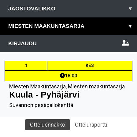
JAOSTOVALIKKO
▾
MIESTEN MAAKUNTASARJA
▾
KIRJAUDU
1
KES
18.00
Miesten Maakuntasarja
,
Miesten maakuntasarja
Kuula - Pyhäjärvi
Suvannon pesäpallokenttä
Otteluennakko
Otteluraportti