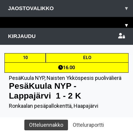
JAOSTOVALIKKO
▾
▾
KIRJAUDU
10
ELO
16.00
PesäKuula NYP
,
Naisten Ykköspesis puolivälierä
PesäKuula NYP -
Lappajärvi
1 - 2 K
Ronkaalan pesäpallokenttä, Haapajärvi
Otteluennakko
Otteluraportti